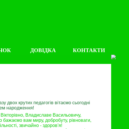
ЧОК
ДОВІДКА
КОНТАКТИ
зу двох крутих педагогів вітаємо сьогодні
нем народження!
 Вікторівно, Владиславе Васильовичу,
 бажаємо вам миру, добробуту, рівноваги,
ільності, звичайно - здоров'я!