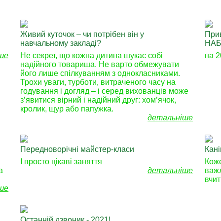
Живий куточок – чи потрібен він у
При
навчальному закладі?
НАБ
ше
Не секрет, що кожна дитина шукає собі
на 2
надійного товариша. Не варто обмежувати
його лише спілкуванням з однокласниками.
Трохи уваги, турботи, витраченого часу на
годування і догляд – і серед вихованців може
з’явитися вірний і надійний друг: хом’ячок,
кролик, щур або папужка.
детальніше
Передноворічні майстер-класи
Кані
І просто цікаві заняття
Коже
а
детальніше
важл
вчит
ше
Останній дзвоник - 2021!