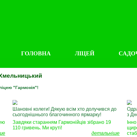
ГОЛОВНА
ЛІЦЕЙ
САДО
м.Хмельницький
ліцею "Гармонія"!
Шановні колеги! Дякую всім хто долучився до
Одра
сьогоднішнього благочинного ярмарку!
з Д
цею
Завдяки старанням Гармонійців зібрано 19
Інно
110 гривень. Ми круті!
щиро
ше
детальніше
стаб