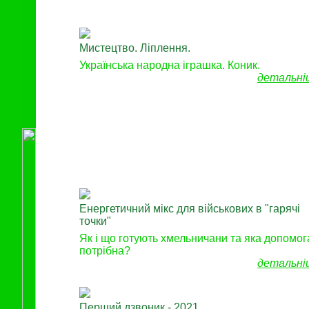
Мистецтво. Ліплення.
Українська народна іграшка. Коник.
детальні
Енергетичний мікс для військових в "гарячі
точки"
Як і що готують хмельничани та яка допомог
потрібна?
детальні
Перший дзвоник - 2021