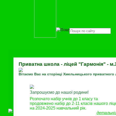
Приватна школа - ліцей "Гармонія" - 
Вітаємо Вас на сторінці Хмельницького приватного 
Запрошуємо до нашої родини!
Розпочато набір учнів до 1 класу та
продовжено набір до 2-11 класів нашого лі
на 2024-2025 навчальний рік.
детальні