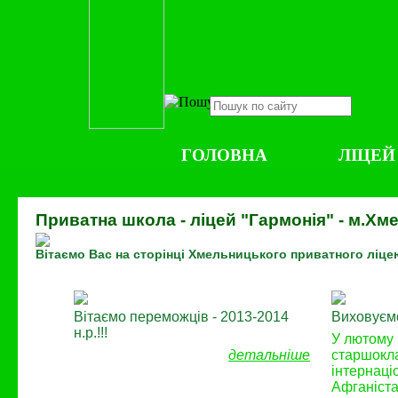
ГОЛОВНА
ЛІЦЕЙ
Приватна школа - ліцей "Гармонія" - м.Х
Вітаємо Вас на сторінці Хмельницького приватного ліце
Вітаємо переможців - 2013-2014
Виховуємо
н.р.!!!
У лютому 
детальніше
старшокла
інтернаці
Афганіста