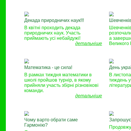
Декада природничих наук!!!
Шевченківс
В квітні проходить декада
Шевченківс
природничих наук. Участь
розпочали
приймають усі небайдужі!
а заверши
детальніше
Великого 
Математика - це сила!
День укра
В рамках тиждня математики в
В листопа
школі пройшов турнір, в якому
тиждень у
прийняли участь збірні різновікові
літератур
команди.
детальніше
Чому варто обрати саме
Запрошуєм
Гармонію?
Продовжує