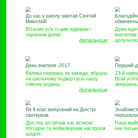
До нас у школу завітав Святий
Благодійн
Миколай!
обмежень:
Вітаємо усіх із цим чудовим і
Дуже вдяч
чарівним днем!
вчителям
детальніше
долучилис
День вчителя -2017
Перший дз
Велика перерва, як завжди, зібрала
23-й навч
на шкільному подвір'ї усю нашу
Всім успі
гомінку родину.
звершень
детальніше
Як 9 клас випускний на Дністрі
Знайомств
святкував
першокла
Дністер зустрічав нас всякою
Наші майб
погодою та неймовірним настроєм
їхні бать
щодня.