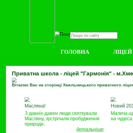
ГОЛОВНА
ЛІЦЕЙ
Приватна школа - ліцей "Гармонія" - м.Х
Вітаємо Вас на сторінці Хмельницького приватного ліце
Масляна!
Новий 201
З давніх-давен люди святкували
Малеча щи
Масляну, зустрічали пробудження
на чудеса
природи.
детальніше