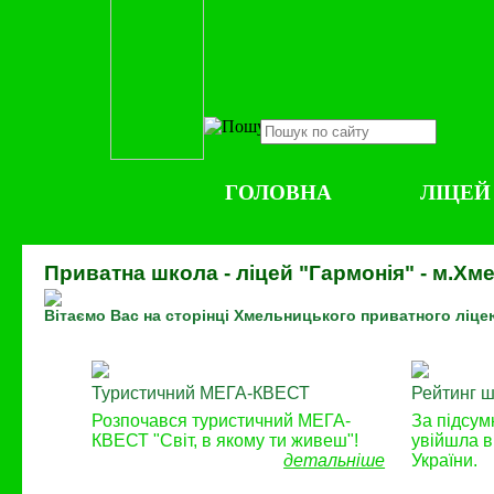
ГОЛОВНА
ЛІЦЕЙ
Приватна школа - ліцей "Гармонія" - м.Х
Вітаємо Вас на сторінці Хмельницького приватного ліце
Туристичний МЕГА-КВЕСТ
Рейтинг ш
Розпочався туристичний МЕГА-
За підсум
КВЕСТ "Світ, в якому ти живеш"!
увійшла в
детальніше
України.