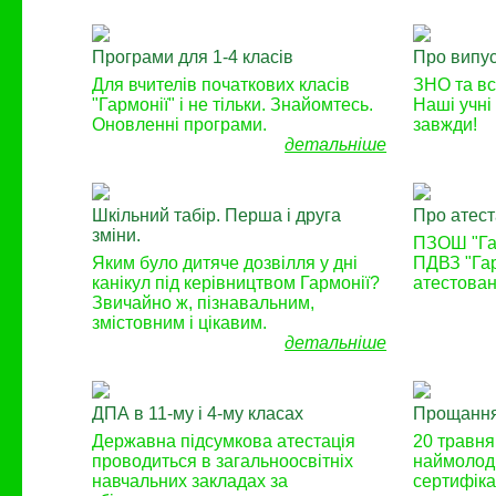
Програми для 1-4 класів
Про випус
Для вчителів початкових класів
ЗНО та вс
"Гармонії" і не тільки. Знайомтесь.
Наші учні
Оновленні програми.
завжди!
детальніше
Шкільний табір. Перша і друга
Про атест
зміни.
ПЗОШ "Гар
Яким було дитяче дозвілля у дні
ПДВЗ "Га
канікул під керівництвом Гармонії?
атестова
Звичайно ж, пізнавальним,
змістовним і цікавим.
детальніше
ДПА в 11-му і 4-му класах
Прощання
Державна підсумкова атестація
20 травня
проводиться в загальноосвітніх
наймолод
навчальних закладах за
сертифіка